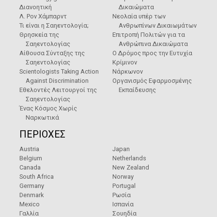
Διανοητική
Δικαιώματα
Λ. Ρον Χάμπαρντ
Νεολαία υπέρ των
Τι είναι η Σαηεντολογία;
Ανθρωπίνων Δικαιωμάτων
Θρησκεία της
Επιτροπή Πολιτών για τα
Σαηεντολογίας
Ανθρώπινα Δικαιώματα
Αίθουσα Σύνταξης της
Ο Δρόμος προς την Ευτυχία
Σαηεντολογίας
Κρίμινον
Scientologists Taking Action
Νάρκωνον
Against Discrimination
Οργανισμός Εφαρμοσμένης
Εθελοντές Λειτουργοί της
Εκπαίδευσης
Σαηεντολογίας
Ένας Κόσμος Χωρίς
Ναρκωτικά
ΠΕΡΙΟΧΕΣ
Austria
Japan
Belgium
Netherlands
Canada
New Zealand
South Africa
Norway
Germany
Portugal
Denmark
Ρωσία
Mexico
Ισπανία
Γαλλία
Σουηδία