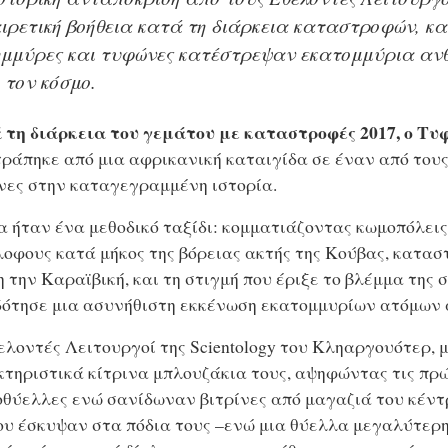
ιρετική βοήθεια κατά τη διάρκεια καταστροφών, κα
μμύρες και τυφώνες κατέστρεψαν εκατομμύρια αν
 τον κόσμο.
τη διάρκεια του γεμάτου με καταστροφές 2017, ο Τυ
ράπηκε από μια αφρικανική καταιγίδα σε έναν από τους
ες στην καταγεγραμμένη ιστορία.
α ήταν ένα μεθοδικό ταξίδι: κομματιάζοντας κωμοπόλεις
οφους κατά μήκος της βόρειας ακτής της Κούβας, κατα
η την Καραϊβική, και τη στιγμή που έριξε το βλέμμα της 
ότησε μια ασυνήθιστη εκκένωση εκατομμυρίων ατόμων 
ελοντές Λειτουργοί της Scientology του Κληαργουότερ, 
τηριστικά κίτρινα μπλουζάκια τους, αψηφώντας τις πρ
θύελλες ενώ σανίδωναν βιτρίνες από μαγαζιά του κέντρ
υ έσκυψαν στα πόδια τους –ενώ μια θύελλα μεγαλύτερη 