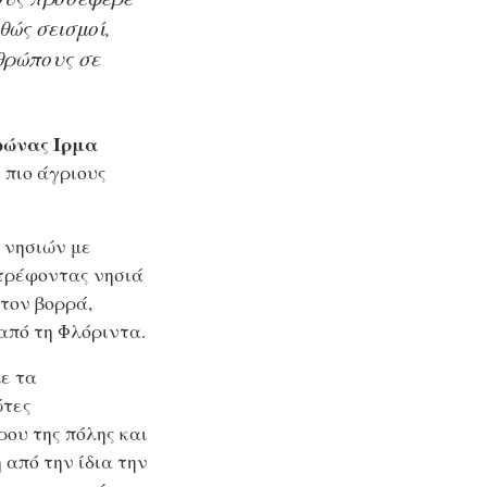
θώς σεισμοί,
θρώπους σε
φώνας Ίρμα
 πιο άγριους
 νησιών με
στρέφοντας νησιά
στον βορρά,
από τη Φλόριντα.
με τα
ώτες
ου της πόλης και
από την ίδια την