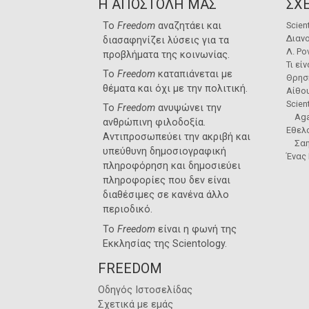
Η ΑΠΟΣΤΟΛΗ ΜΑΣ
ΣΧΕ
Το
Freedom
αναζητάει και
Scien
Διανο
διασαφηνίζει λύσεις για τα
Λ. Ρο
προβλήματα της κοινωνίας.
Τι εί
Το
Freedom
καταπιάνεται με
Θρησ
θέματα και όχι με την πολιτική.
Αίθο
Scien
Το
Freedom
ανυψώνει την
Aga
ανθρώπινη φιλοδοξία.
Εθελο
Αντιπροσωπεύει την ακριβή και
Σα
υπεύθυνη δημοσιογραφική
Ένας
πληροφόρηση και δημοσιεύει
πληροφορίες που δεν είναι
διαθέσιμες σε κανένα άλλο
περιοδικό.
Το
Freedom
είναι η φωνή της
Εκκλησίας της Scientology
.
FREEDOM
Οδηγός Ιστοσελίδας
Σχετικά με εμάς