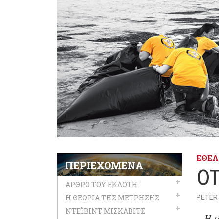
ΕΘΕΛ
ΠΕΡΙΕΧΌΜΕΝΑ
ΌΤ
ΆΡΘΡΟ ΤΟΥ ΕΚΔΌΤΗ
Η ΘΕΩΡΊΑ ΤΗΣ ΜΈΤΡΗΣΗΣ
PETER
ΝΤΈΙΒΙΝΤ ΜΙΣΚΆΒΙΤΣ
Η ι