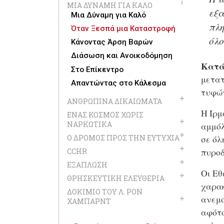
ΜΙΑ ΔΎΝΑΜΗ ΓΙΑ ΚΑΛΌ
εξα
Μια Δύναμη για Καλό
πλη
Όταν Ξεσπά μια Καταστροφή
όλο
Κάνοντας Άρση Βαρών
Διάσωση και Ανοικοδόμηση
Κατά 
Στο Επίκεντρο
μετατ
Απαντώντας στο Κάλεσμα
τυφών
ΑΝΘΡΏΠΙΝΑ ΔΙΚΑΙΏΜΑΤΑ
Η Ίρμ
ΈΝΑΣ ΚΌΣΜΟΣ ΧΩΡΊΣ
ΝΑΡΚΩΤΙΚΆ
αμμόλ
σε όλ
Ο ΔΡΌΜΟΣ ΠΡΟΣ ΤΗΝ ΕΥΤΥΧΊΑ
πυροδ
CCHR
ΕΞΆΠΛΩΣΗ
Οι Εθ
ΘΡΗΣΚΕΥΤΙΚΉ ΕΛΕΥΘΕΡΊΑ
χαρακ
ΔΟΚΊΜΙΟ ΤΟΥ Λ. ΡΟΝ
ανεμο
ΧΆΜΠΑΡΝΤ
αφότο