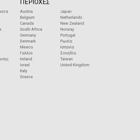
ΠΕΡΙΟΧΕΣ
ματα
Austria
Japan
Belgium
Netherlands
Canada
New Zealand
α
South Africa
Norway
Germany
Portugal
Denmark
Ρωσία
Mexico
Ισπανία
Γαλλία
Σουηδία
ευσης
Ireland
Taiwan
Israel
United Kingdom
Italy
Greece