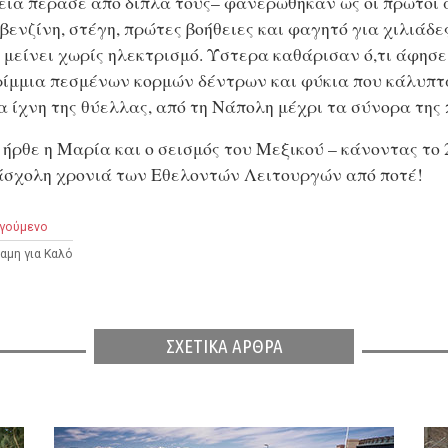
εία πέρασε από δίπλα τους– φανερώθηκαν ως οι πρώτοι 
 βενζίνη, στέγη, πρώτες βοήθειες και φαγητό για χιλιάδ
 μείνει χωρίς ηλεκτρισμό. Ύστερα καθάρισαν ό,τι άφησε 
ίμμια πεσμένων κορμών δέντρων και φύκια που κάλυπτ
α ίχνη της θύελλας, από τη Νάπολη μέχρι τα σύνορα της 
ήρθε η Μαρία και ο σεισμός του Μεξικού – κάνοντας το 
σχολη χρονιά των Εθελοντών Λειτουργών από ποτέ!
γούμενο
αμη για Καλό
ΣΧΕΤΙΚΑ ΑΡΘΡΑ