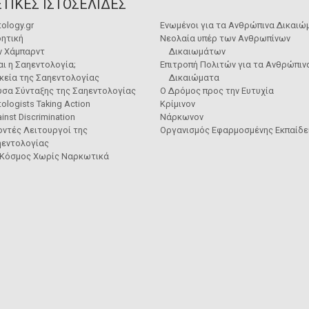
ΤΙΚΕΣ ΙΣΤΟΣΕΛΙΔΕΣ
tology.gr
Ενωμένοι για τα Ανθρώπινα Δικαιώ
ητική
Νεολαία υπέρ των Ανθρωπίνων
ν Χάμπαρντ
Δικαιωμάτων
ναι η Σαηεντολογία;
Επιτροπή Πολιτών για τα Ανθρώπιν
κεία της Σαηεντολογίας
Δικαιώματα
υσα Σύνταξης της Σαηεντολογίας
Ο Δρόμος προς την Ευτυχία
tologists Taking Action
Κρίμινον
inst Discrimination
Νάρκωνον
ντές Λειτουργοί της
Οργανισμός Εφαρμοσμένης Εκπαίδ
ηεντολογίας
 Κόσμος Χωρίς Ναρκωτικά