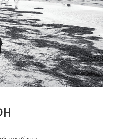
ΦΉ
ούς προσέφερε