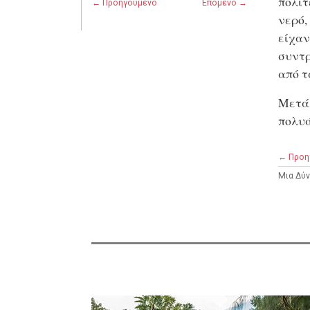
πολιτ
← Προηγούμενο
Επόμενο →
νερό,
είχαν
συντρ
από τ
Μετά 
πολυά
← Προη
Μια Δύν