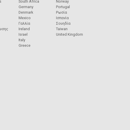
α
South Africa
Norway
Germany
Portugal
Denmark
Ρωσία
Mexico
Ισπανία
Γαλλία
Σουηδία
ευσης
Ireland
Taiwan
Israel
United Kingdom
Italy
Greece