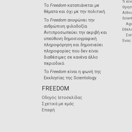
Τι εί
Το
Freedom
καταπιάνεται με
Θρησ
θέματα και όχι με την πολιτική.
Αίθο
Scien
Το
Freedom
ανυψώνει την
Aga
ανθρώπινη φιλοδοξία.
Εθελο
Αντιπροσωπεύει την ακριβή και
Σα
υπεύθυνη δημοσιογραφική
Ένας
πληροφόρηση και δημοσιεύει
πληροφορίες που δεν είναι
διαθέσιμες σε κανένα άλλο
περιοδικό.
Το
Freedom
είναι η φωνή της
Εκκλησίας της Scientology
.
FREEDOM
Οδηγός Ιστοσελίδας
Σχετικά με εμάς
Επαφή