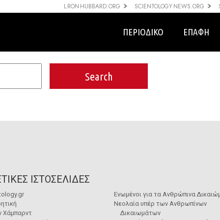
L RON HUBBARD.ORG
SCIENTOLOGY NEWS.ORG
ΠΕΡΙΟΔΙΚΟ
ΕΠΑΦΗ
ΤΙΚΕΣ ΙΣΤΟΣΕΛΙΔΕΣ
tology.gr
Ενωμένοι για τα Ανθρώπινα Δικαιώ
ητική
Νεολαία υπέρ των Ανθρωπίνων
ν Χάμπαρντ
Δικαιωμάτων