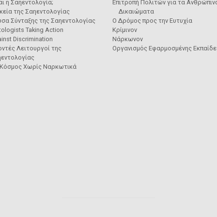
ναι η Σαηεντολογία;
Επιτροπή Πολιτών για τα Ανθρώπιν
κεία της Σαηεντολογίας
Δικαιώματα
υσα Σύνταξης της Σαηεντολογίας
Ο Δρόμος προς την Ευτυχία
tologists Taking Action
Κρίμινον
inst Discrimination
Νάρκωνον
ντές Λειτουργοί της
Οργανισμός Εφαρμοσμένης Εκπαίδ
ηεντολογίας
 Κόσμος Χωρίς Ναρκωτικά