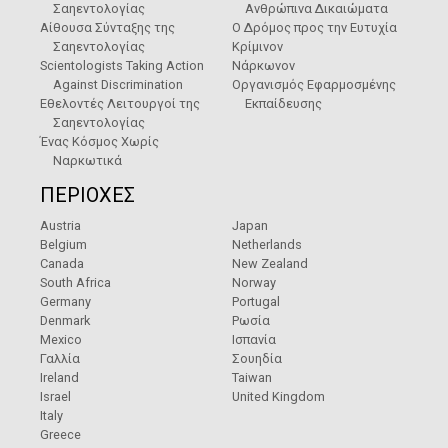
Σαηεντολογίας
Ανθρώπινα Δικαιώματα
Αίθουσα Σύνταξης της
Ο Δρόμος προς την Ευτυχία
Σαηεντολογίας
Κρίμινον
Scientologists Taking Action
Νάρκωνον
Against Discrimination
Οργανισμός Εφαρμοσμένης
Εθελοντές Λειτουργοί της
Εκπαίδευσης
Σαηεντολογίας
Ένας Κόσμος Χωρίς
Ναρκωτικά
ΠΕΡΙΟΧΕΣ
Austria
Japan
Belgium
Netherlands
Canada
New Zealand
South Africa
Norway
Germany
Portugal
Denmark
Ρωσία
Mexico
Ισπανία
Γαλλία
Σουηδία
Ireland
Taiwan
Israel
United Kingdom
Italy
Greece