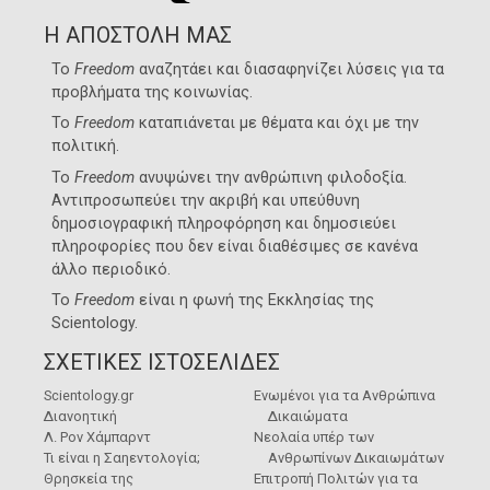
Η ΑΠΟΣΤΟΛΗ ΜΑΣ
Το
Freedom
αναζητάει και διασαφηνίζει λύσεις για τα
προβλήματα της κοινωνίας.
Το
Freedom
καταπιάνεται με θέματα και όχι με την
πολιτική.
Το
Freedom
ανυψώνει την ανθρώπινη φιλοδοξία.
Αντιπροσωπεύει την ακριβή και υπεύθυνη
δημοσιογραφική πληροφόρηση και δημοσιεύει
πληροφορίες που δεν είναι διαθέσιμες σε κανένα
άλλο περιοδικό.
Το
Freedom
είναι η φωνή της
Εκκλησίας της
Scientology
.
ΣΧΕΤΙΚΕΣ ΙΣΤΟΣΕΛΙΔΕΣ
Scientology.gr
Ενωμένοι για τα Ανθρώπινα
Διανοητική
Δικαιώματα
Λ. Ρον Χάμπαρντ
Νεολαία υπέρ των
Τι είναι η Σαηεντολογία;
Ανθρωπίνων Δικαιωμάτων
Θρησκεία της
Επιτροπή Πολιτών για τα