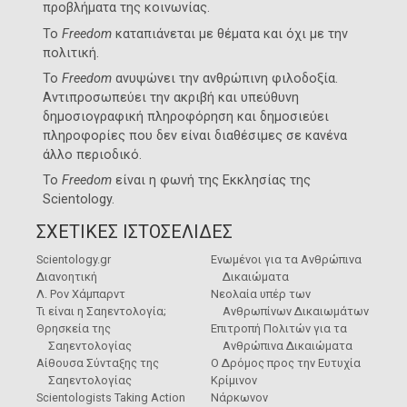
προβλήματα της κοινωνίας.
Το
Freedom
καταπιάνεται με θέματα και όχι με την
πολιτική.
Το
Freedom
ανυψώνει την ανθρώπινη φιλοδοξία.
Αντιπροσωπεύει την ακριβή και υπεύθυνη
δημοσιογραφική πληροφόρηση και δημοσιεύει
πληροφορίες που δεν είναι διαθέσιμες σε κανένα
άλλο περιοδικό.
Το
Freedom
είναι η φωνή της
Εκκλησίας της
Scientology
.
ΣΧΕΤΙΚΕΣ ΙΣΤΟΣΕΛΙΔΕΣ
Scientology.gr
Ενωμένοι για τα Ανθρώπινα
Διανοητική
Δικαιώματα
Λ. Ρον Χάμπαρντ
Νεολαία υπέρ των
Τι είναι η Σαηεντολογία;
Ανθρωπίνων Δικαιωμάτων
Θρησκεία της
Επιτροπή Πολιτών για τα
Σαηεντολογίας
Ανθρώπινα Δικαιώματα
Αίθουσα Σύνταξης της
Ο Δρόμος προς την Ευτυχία
Σαηεντολογίας
Κρίμινον
Scientologists Taking Action
Νάρκωνον